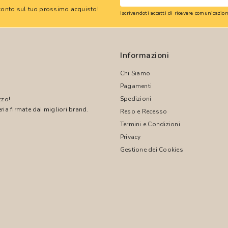
 sconto sul tuo prossimo acquisto!
Iscrivendoti accetti di ricevere comunicazi
Informazioni
Chi Siamo
Pagamenti
Spedizioni
zzo!
ria firmate dai migliori brand.
Reso e Recesso
Termini e Condizioni
!
Privacy
Gestione dei Cookies