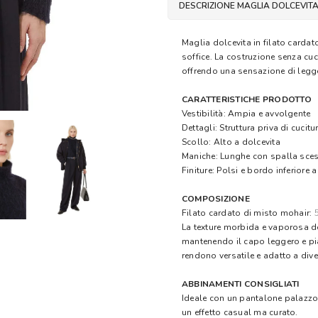
DESCRIZIONE MAGLIA DOLCEVIT
Maglia dolcevita in filato carda
soffice. La costruzione senza cuci
offrendo una sensazione di legg
CARATTERISTICHE PRODOTTO
Vestibilità: Ampia e avvolgente
Dettagli: Struttura priva di cucit
Scollo: Alto a dolcevita
Maniche: Lunghe con spalla sce
Finiture: Polsi e bordo inferiore 
COMPOSIZIONE
Filato cardato di misto mohair:
La texture morbida e vaporosa de
mantenendo il capo leggero e pia
rendono versatile e adatto a divers
ABBINAMENTI CONSIGLIATI
Ideale con un pantalone palazzo 
un effetto casual ma curato.