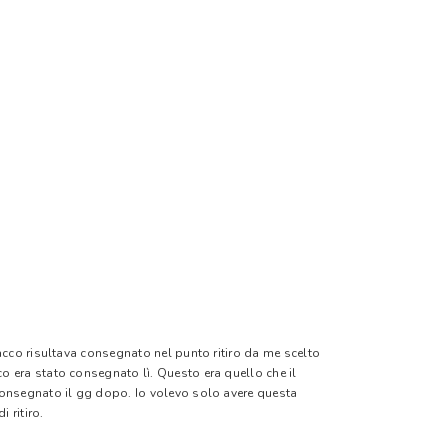
pacco risultava consegnato nel punto ritiro da me scelto
o era stato consegnato lì. Questo era quello che il
 consegnato il gg dopo. Io volevo solo avere questa
 ritiro.