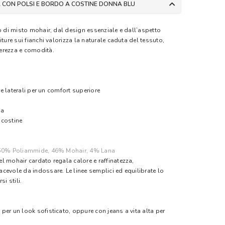
A CON POLSI E BORDO A COSTINE DONNA BLU
to di misto mohair, dal design essenziale e dall’aspetto
ture sui fianchi valorizza la naturale caduta del tessuto,
erezza e comodità.
ure laterali per un comfort superiore
sa
a costine
50% Poliammide, 46% Mohair, 4% Lana
l mohair cardato regala calore e raffinatezza,
cevole da indossare. Le linee semplici ed equilibrate lo
i stili.
per un look sofisticato, oppure con jeans a vita alta per