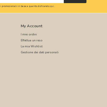
oni promozionali in base a quanto dichiarato
qui
.
My Account
I miei ordini
Effettua un reso
La mia Wishlist
Gestione dei dati personali