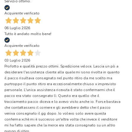
Servizio ottimo.
Acquirente verificato
06 Luglio 2026
Tutto è andato molto bene!
Acquirente verificato
03 Luglio 2026
Profotto e qualità prezzo ottimi. Spedizione veloce. Lascia un pò a
desiderare l'assistenza cliente alla quale mi sono rivolta in quanto
il pacco risultava consegnato nel punto ritiro da me scelto ma
purtroppo il punto ritiro era eccezionalmente chiuso x imprevisto
personale. L'unica assistenza ricevuta è stato confermarmi che il
pacco era stato consegnato lì. Questo era quello che il
tracciamento pacco diceva e lo avevo visto anche io. Forse bastava
che contattassero il corriere e gli avrebbero detto che il pacco
veniva consegnato il gg dopo. Io volevo solo avere questa
conferma xchè mi è successo un'altra volta che invece il venditore
mi ha fatto sapere che la merce era stata consegnato su un altro
pungo di ritiro.