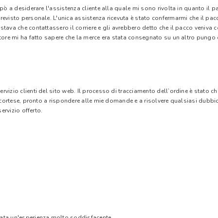
 pò a desiderare l'assistenza cliente alla quale mi sono rivolta in quanto il 
evisto personale. L'unica assistenza ricevuta è stato confermarmi che il pacc
stava che contattassero il corriere e gli avrebbero detto che il pacco veniva
tore mi ha fatto sapere che la merce era stata consegnato su un altro pungo di
vizio clienti del sito web. Il processo di tracciamento dell’ordine è stato c
e cortese, pronto a rispondere alle mie domande e a risolvere qualsiasi dubbi
ervizio offerto.
tata un'esperienza molto soddisfacente