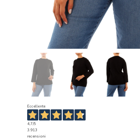
Eccellente
4,7
/5
3.913
recensioni