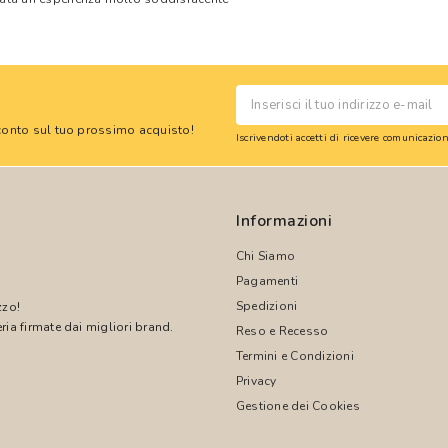
 sconto sul tuo prossimo acquisto!
Iscrivendoti accetti di ricevere comunicazi
Informazioni
Chi Siamo
Pagamenti
Spedizioni
zzo!
ria firmate dai migliori brand.
Reso e Recesso
Termini e Condizioni
!
Privacy
Gestione dei Cookies