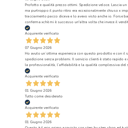
Profotto e qualità prezzo ottimi. Spedizione veloce. Lascia un
ma purtroppo il punto ritiro era eccezionalmente chiuso x impr
tracciamento pacco diceva e lo avevo visto anche io. Forse ba
conferma xchè mi è successo un'altra volta che invece il vendi
Acquirente verificato
07 Giugno 2026
Ho avuto un’ottima esperienza con questo prodotto e con il ser
spedizione senza problemi. Il servizio clienti è stato rapido 
la professionalità, l’affidabilità e la qualità complessiva del s
Acquirente verificato
01 Giugno 2026
Tutto come desiderato
Acquirente verificato
01 Giugno 2026
Questo è il mio primo acquisto con step by step shop ed è s