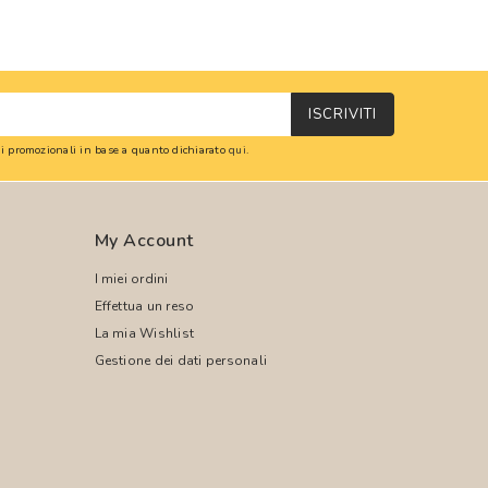
ISCRIVITI
oni promozionali in base a quanto dichiarato
qui
.
My Account
I miei ordini
Effettua un reso
La mia Wishlist
Gestione dei dati personali