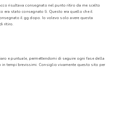
pacco risultava consegnato nel punto ritiro da me scelto
o era stato consegnato lì. Questo era quello che il
 consegnato il gg dopo. Io volevo solo avere questa
 ritiro.
hiaro e puntuale, permettendomi di seguire ogni fase della
o in tempi brevissimi. Consiglio vivamente questo sito per