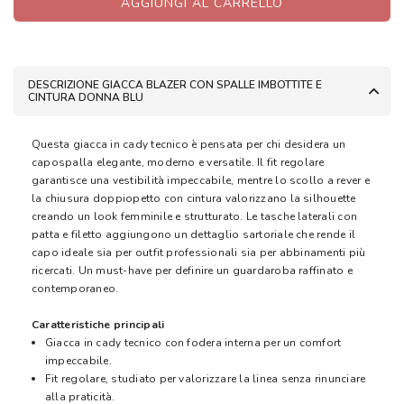
AGGIUNGI AL CARRELLO
DESCRIZIONE GIACCA BLAZER CON SPALLE IMBOTTITE E
CINTURA DONNA BLU
Questa giacca in cady tecnico è pensata per chi desidera un
capospalla elegante, moderno e versatile. Il fit regolare
garantisce una vestibilità impeccabile, mentre lo scollo a rever e
la chiusura doppiopetto con cintura valorizzano la silhouette
creando un look femminile e strutturato. Le tasche laterali con
patta e filetto aggiungono un dettaglio sartoriale che rende il
capo ideale sia per outfit professionali sia per abbinamenti più
ricercati. Un must-have per definire un guardaroba raffinato e
contemporaneo.
Caratteristiche principali
Giacca in cady tecnico con fodera interna per un comfort
impeccabile.
Fit regolare, studiato per valorizzare la linea senza rinunciare
alla praticità.