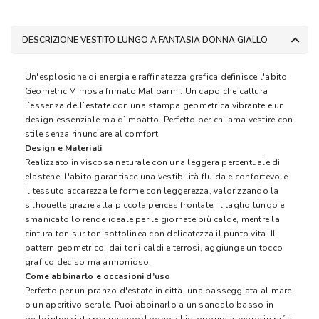
DESCRIZIONE VESTITO LUNGO A FANTASIA DONNA GIALLO
Un'esplosione di energia e raffinatezza grafica definisce l'abito
Geometric Mimosa firmato Maliparmi. Un capo che cattura
l’essenza dell’estate con una stampa geometrica vibrante e un
design essenziale ma d’impatto. Perfetto per chi ama vestire con
stile senza rinunciare al comfort.
Design e Materiali
Realizzato in viscosa naturale con una leggera percentuale di
elastene, l'abito garantisce una vestibilità fluida e confortevole.
Il tessuto accarezza le forme con leggerezza, valorizzando la
silhouette grazie alla piccola pences frontale. Il taglio lungo e
smanicato lo rende ideale per le giornate più calde, mentre la
cintura ton sur ton sottolinea con delicatezza il punto vita. Il
pattern geometrico, dai toni caldi e terrosi, aggiunge un tocco
grafico deciso ma armonioso.
Come abbinarlo e occasioni d’uso
Perfetto per un pranzo d'estate in città, una passeggiata al mare
o un aperitivo serale. Puoi abbinarlo a un sandalo basso in
pelle intrecciata per un mood boho-chic, oppure a zeppe in rafia