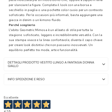
per slanciare la figura. Completa il look con una borsa a
secchiello in paglia o una pochette color cuoio per un contrasto
sofisticato. Per le occasioni più informali, basta aggiungere una
giacca in denim o un kimono fluido.
Perché sceglierlo
L'abito Geometric Mimosa è un alleato di stile per tutta la
stagione: sofisticato, leggero e incredibilmente versatile. Con la
sua stampa vivace e la linea confortevole, diventa il capo chiave
per creare look distintivi che non passano inosservati. Un
equilibrio perfetto tra moda, arte e funzionalità.
DETTAGLI PRODOTTO VESTITO LUNGO A FANTASIA DONNA
GIALLO
INFO SPEDIZIONE E RESO
Eccellente
4,7
/5