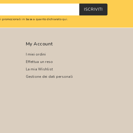
ISCRIVITI
oni promozionali in base a quanto dichiarato
qui
.
My Account
I miei ordini
Effettua un reso
La mia Wishlist
Gestione dei dati personali