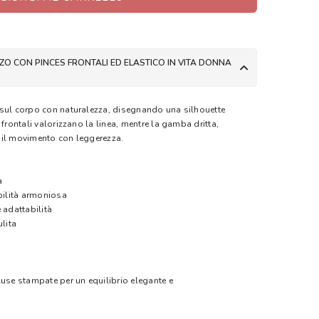
O CON PINCES FRONTALI ED ELASTICO IN VITA DONNA
 sul corpo con naturalezza, disegnando una silhouette
 frontali valorizzano la linea, mentre la gamba dritta,
 il movimento con leggerezza.
a
ibilità armoniosa
 adattabilità
ulita
luse stampate per un equilibrio elegante e