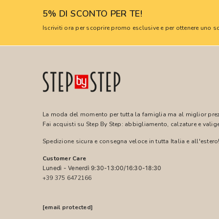
5% DI SCONTO PER TE!
Iscriviti ora per scoprire promo esclusive e per ottenere uno
La moda del momento per tutta la famiglia ma al miglior pre
Fai acquisti su Step By Step: abbigliamento, calzature e valige
Spedizione sicura e consegna veloce in tutta Italia e all'estero
Customer Care
Lunedì - Venerdì 9:30-13:00/16:30-18:30
+39 375 6472166
[email protected]