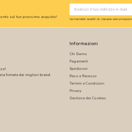
 sconto sul tuo prossimo acquisto!
Iscrivendoti accetti di ricevere comunicazi
Informazioni
Chi Siamo
Pagamenti
Spedizioni
zzo!
ria firmate dai migliori brand.
Reso e Recesso
Termini e Condizioni
!
Privacy
Gestione dei Cookies