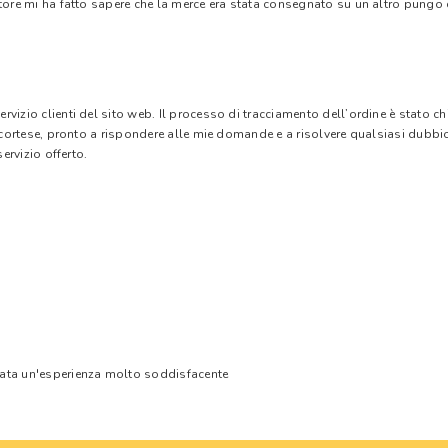
tore mi ha fatto sapere che la merce era stata consegnato su un altro pungo di
vizio clienti del sito web. Il processo di tracciamento dell’ordine è stato c
e cortese, pronto a rispondere alle mie domande e a risolvere qualsiasi dubbi
ervizio offerto.
tata un'esperienza molto soddisfacente