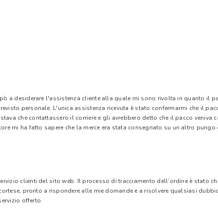
 pò a desiderare l'assistenza cliente alla quale mi sono rivolta in quanto il 
evisto personale. L'unica assistenza ricevuta è stato confermarmi che il pacc
stava che contattassero il corriere e gli avrebbero detto che il pacco veniva
tore mi ha fatto sapere che la merce era stata consegnato su un altro pungo di
vizio clienti del sito web. Il processo di tracciamento dell’ordine è stato c
e cortese, pronto a rispondere alle mie domande e a risolvere qualsiasi dubbi
ervizio offerto.