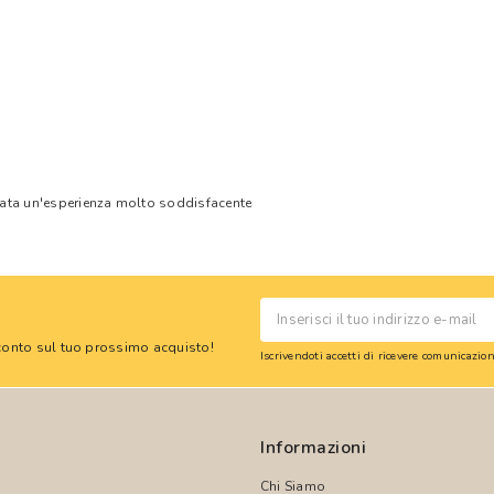
tata un'esperienza molto soddisfacente
 sconto sul tuo prossimo acquisto!
Iscrivendoti accetti di ricevere comunicazi
Informazioni
Chi Siamo