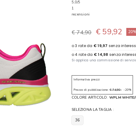
5,0
/5
1
recensioni
€ 59,92
€ 74,90
20
Informativa prezzi
Prezzo di pubblicazione:
€ 74,90
-20%
COLORE ARTICOLO:
WPLM WHITE/
SELEZIONA LA TAGLIA :
36