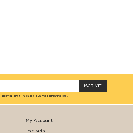
ISCRIVITI
oni promozionali in base a quanto dichiarato
qui
.
My Account
I miei ordini