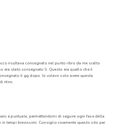
pacco risultava consegnato nel punto ritiro da me scelto
o era stato consegnato lì. Questo era quello che il
 consegnato il gg dopo. Io volevo solo avere questa
 ritiro.
hiaro e puntuale, permettendomi di seguire ogni fase della
o in tempi brevissimi. Consiglio vivamente questo sito per