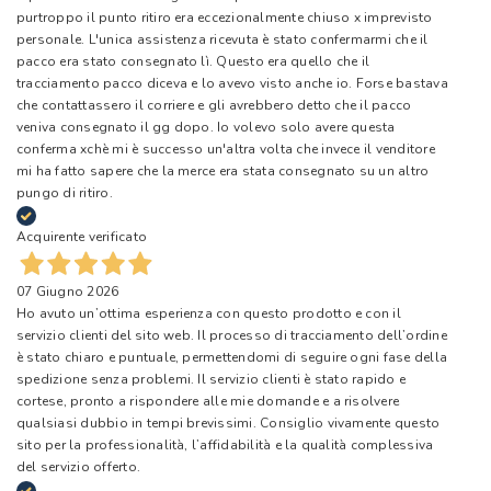
purtroppo il punto ritiro era eccezionalmente chiuso x imprevisto
personale. L'unica assistenza ricevuta è stato confermarmi che il
pacco era stato consegnato lì. Questo era quello che il
tracciamento pacco diceva e lo avevo visto anche io. Forse bastava
che contattassero il corriere e gli avrebbero detto che il pacco
veniva consegnato il gg dopo. Io volevo solo avere questa
conferma xchè mi è successo un'altra volta che invece il venditore
mi ha fatto sapere che la merce era stata consegnato su un altro
pungo di ritiro.
Acquirente verificato
07 Giugno 2026
Ho avuto un’ottima esperienza con questo prodotto e con il
servizio clienti del sito web. Il processo di tracciamento dell’ordine
è stato chiaro e puntuale, permettendomi di seguire ogni fase della
spedizione senza problemi. Il servizio clienti è stato rapido e
cortese, pronto a rispondere alle mie domande e a risolvere
qualsiasi dubbio in tempi brevissimi. Consiglio vivamente questo
sito per la professionalità, l’affidabilità e la qualità complessiva
del servizio offerto.