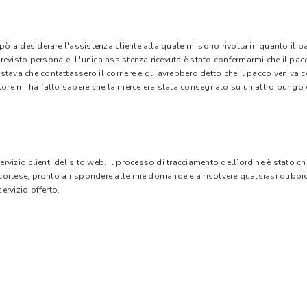
 pò a desiderare l'assistenza cliente alla quale mi sono rivolta in quanto il 
evisto personale. L'unica assistenza ricevuta è stato confermarmi che il pacc
stava che contattassero il corriere e gli avrebbero detto che il pacco veniva
tore mi ha fatto sapere che la merce era stata consegnato su un altro pungo di
vizio clienti del sito web. Il processo di tracciamento dell’ordine è stato c
e cortese, pronto a rispondere alle mie domande e a risolvere qualsiasi dubbi
ervizio offerto.