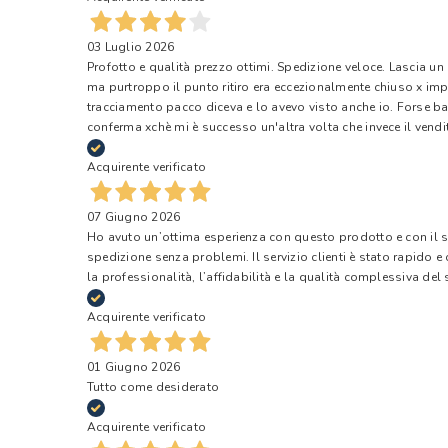
03 Luglio 2026
Profotto e qualità prezzo ottimi. Spedizione veloce. Lascia un
ma purtroppo il punto ritiro era eccezionalmente chiuso x impr
tracciamento pacco diceva e lo avevo visto anche io. Forse ba
conferma xchè mi è successo un'altra volta che invece il vendi
Acquirente verificato
07 Giugno 2026
Ho avuto un’ottima esperienza con questo prodotto e con il ser
spedizione senza problemi. Il servizio clienti è stato rapido 
la professionalità, l’affidabilità e la qualità complessiva del s
Acquirente verificato
01 Giugno 2026
Tutto come desiderato
Acquirente verificato