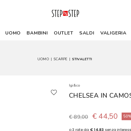
UOMO
BAMBINI
OUTLET
SALDI
VALIGERIA
UOMO
|
SCARPE
|
STIVALETTI
Igi&co
CHELSEA IN CAMOS
€ 44,50
€ 89,00
50