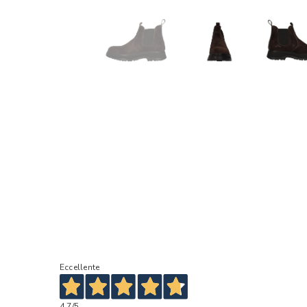
Eccellente
4,7
/5