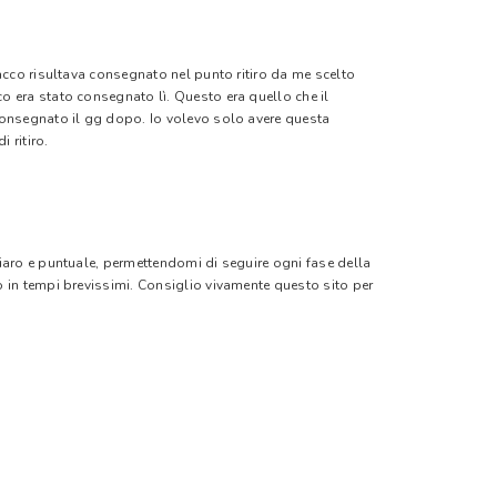
pacco risultava consegnato nel punto ritiro da me scelto
o era stato consegnato lì. Questo era quello che il
 consegnato il gg dopo. Io volevo solo avere questa
 ritiro.
hiaro e puntuale, permettendomi di seguire ogni fase della
o in tempi brevissimi. Consiglio vivamente questo sito per