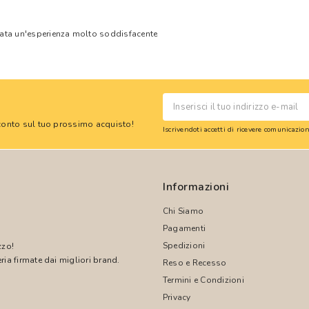
tata un'esperienza molto soddisfacente
 sconto sul tuo prossimo acquisto!
Iscrivendoti accetti di ricevere comunicazi
Informazioni
Chi Siamo
Pagamenti
Spedizioni
zzo!
ria firmate dai migliori brand.
Reso e Recesso
Termini e Condizioni
!
Privacy