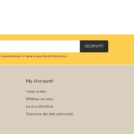
ISCRIVITI
oni promozionali in base a quanto dichiarato
qui
.
My Account
I miei ordini
Effettua un reso
La mia Wishlist
Gestione dei dati personali