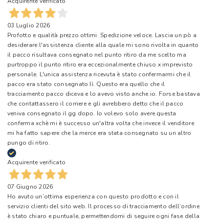
Acquirente verificato
03 Luglio 2026
Profotto e qualità prezzo ottimi. Spedizione veloce. Lascia un pò a
desiderare l'assistenza cliente alla quale mi sono rivolta in quanto
il pacco risultava consegnato nel punto ritiro da me scelto ma
purtroppo il punto ritiro era eccezionalmente chiuso x imprevisto
personale. L'unica assistenza ricevuta è stato confermarmi che il
pacco era stato consegnato lì. Questo era quello che il
tracciamento pacco diceva e lo avevo visto anche io. Forse bastava
che contattassero il corriere e gli avrebbero detto che il pacco
veniva consegnato il gg dopo. Io volevo solo avere questa
conferma xchè mi è successo un'altra volta che invece il venditore
mi ha fatto sapere che la merce era stata consegnato su un altro
pungo di ritiro.
Acquirente verificato
07 Giugno 2026
Ho avuto un’ottima esperienza con questo prodotto e con il
servizio clienti del sito web. Il processo di tracciamento dell’ordine
è stato chiaro e puntuale, permettendomi di seguire ogni fase della