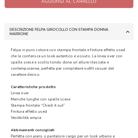
AGGIUNGI AL CARRELLO
DESCRIZIONE FELPA GIROCOLLO CON STAMPA DONNA
MARRONE
Felpa in puro cotone con stampa frontale e finitura effetto used
che le conferisce un look autentico e vissuto. La linea over con
spalle scese e scollo tondo dona un’allure rilassata e
contemporanea, perfetta per completare outfit casual dal
carattere deciso.
Caratteristiche prodotto
Linea over
Maniche lunghe con spalle scese
Stampa frontale “Check it out”
Finitura effetto used
Vestibilità ampia
Abbinamenti consigliati
Perfetta con jeans o pantaloni cargo per un look urbano e