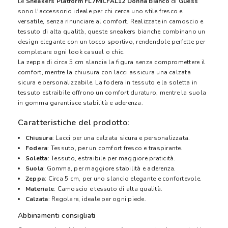
Le
Sneakers Platform FL7MICFAL12 Donna Bianco
di
Guess
sono l'accessorio ideale per chi cerca uno stile fresco e
versatile, senza rinunciare al comfort. Realizzate in camoscio e
tessuto di alta qualità, queste sneakers bianche combinano un
design elegante con un tocco sportivo, rendendole perfette per
completare ogni look casual o chic.
La zeppa di circa 5 cm slancia la figura senza compromettere il
comfort, mentre la chiusura con lacci assicura una calzata
sicura e personalizzabile. La fodera in tessuto e la soletta in
tessuto estraibile offrono un comfort duraturo, mentre la suola
in gomma garantisce stabilità e aderenza.
Caratteristiche del prodotto:
Chiusura
: Lacci per una calzata sicura e personalizzata.
Fodera
: Tessuto, per un comfort fresco e traspirante.
Soletta
: Tessuto, estraibile per maggiore praticità.
Suola
: Gomma, per maggiore stabilità e aderenza.
Zeppa
: Circa 5 cm, per uno slancio elegante e confortevole.
Materiale
: Camoscio e tessuto di alta qualità.
Calzata
: Regolare, ideale per ogni piede.
Abbinamenti consigliati