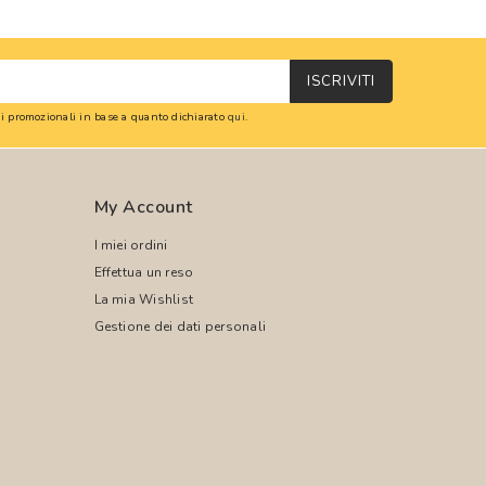
ISCRIVITI
oni promozionali in base a quanto dichiarato
qui
.
My Account
I miei ordini
Effettua un reso
La mia Wishlist
Gestione dei dati personali