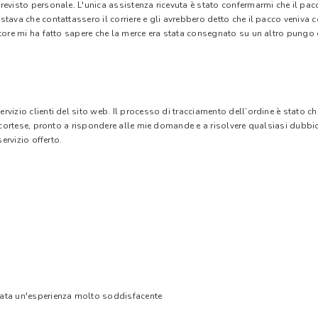
evisto personale. L'unica assistenza ricevuta è stato confermarmi che il pacc
stava che contattassero il corriere e gli avrebbero detto che il pacco veniva
tore mi ha fatto sapere che la merce era stata consegnato su un altro pungo di
vizio clienti del sito web. Il processo di tracciamento dell’ordine è stato c
e cortese, pronto a rispondere alle mie domande e a risolvere qualsiasi dubbi
ervizio offerto.
tata un'esperienza molto soddisfacente