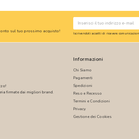
 sconto sul tuo prossimo acquisto!
Iscrivendoti accetti di ricevere comunicazi
Informazioni
Chi Siamo
Pagamenti
Spedizioni
zzo!
ria firmate dai migliori brand.
Reso e Recesso
Termini e Condizioni
!
Privacy
Gestione dei Cookies