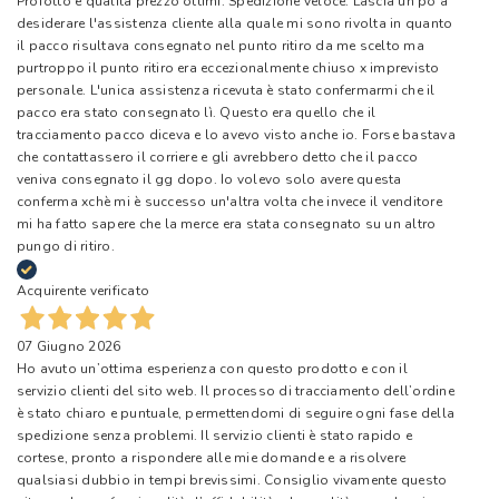
Profotto e qualità prezzo ottimi. Spedizione veloce. Lascia un pò a
desiderare l'assistenza cliente alla quale mi sono rivolta in quanto
il pacco risultava consegnato nel punto ritiro da me scelto ma
purtroppo il punto ritiro era eccezionalmente chiuso x imprevisto
personale. L'unica assistenza ricevuta è stato confermarmi che il
pacco era stato consegnato lì. Questo era quello che il
tracciamento pacco diceva e lo avevo visto anche io. Forse bastava
che contattassero il corriere e gli avrebbero detto che il pacco
veniva consegnato il gg dopo. Io volevo solo avere questa
conferma xchè mi è successo un'altra volta che invece il venditore
mi ha fatto sapere che la merce era stata consegnato su un altro
pungo di ritiro.
Acquirente verificato
07 Giugno 2026
Ho avuto un’ottima esperienza con questo prodotto e con il
servizio clienti del sito web. Il processo di tracciamento dell’ordine
è stato chiaro e puntuale, permettendomi di seguire ogni fase della
spedizione senza problemi. Il servizio clienti è stato rapido e
cortese, pronto a rispondere alle mie domande e a risolvere
qualsiasi dubbio in tempi brevissimi. Consiglio vivamente questo