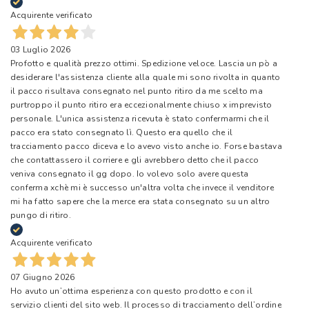
Acquirente verificato
03 Luglio 2026
Profotto e qualità prezzo ottimi. Spedizione veloce. Lascia un pò a
desiderare l'assistenza cliente alla quale mi sono rivolta in quanto
il pacco risultava consegnato nel punto ritiro da me scelto ma
purtroppo il punto ritiro era eccezionalmente chiuso x imprevisto
personale. L'unica assistenza ricevuta è stato confermarmi che il
pacco era stato consegnato lì. Questo era quello che il
tracciamento pacco diceva e lo avevo visto anche io. Forse bastava
che contattassero il corriere e gli avrebbero detto che il pacco
veniva consegnato il gg dopo. Io volevo solo avere questa
conferma xchè mi è successo un'altra volta che invece il venditore
mi ha fatto sapere che la merce era stata consegnato su un altro
pungo di ritiro.
Acquirente verificato
07 Giugno 2026
Ho avuto un’ottima esperienza con questo prodotto e con il
servizio clienti del sito web. Il processo di tracciamento dell’ordine