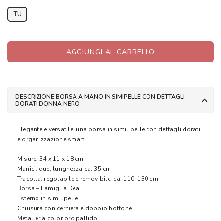
TU
AGGIUNGI AL CARRELLO
DESCRIZIONE BORSA A MANO IN SIMIPELLE CON DETTAGLI
DORATI DONNA NERO
Elegante e versatile, una borsa in simil pelle con dettagli dorati
e organizzazione smart.
Misure: 34 x 11 x 18 cm
Manici: due, lunghezza ca. 35 cm
Tracolla: regolabile e removibile, ca. 110–130 cm
Borsa – Famiglia Dea
Esterno in simil pelle
Chiusura con cerniera e doppio bottone
Metalleria color oro pallido