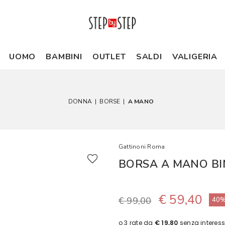
UOMO
BAMBINI
OUTLET
SALDI
VALIGERIA
DONNA
|
BORSE
|
A MANO
Gattinoni Roma
BORSA A MANO BI
€ 59,40
€ 99,00
40