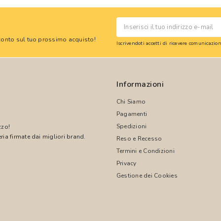
 sconto sul tuo prossimo acquisto!
Iscrivendoti accetti di ricevere comunicazi
Informazioni
Chi Siamo
Pagamenti
Spedizioni
zzo!
ria firmate dai migliori brand.
Reso e Recesso
Termini e Condizioni
!
Privacy
Gestione dei Cookies