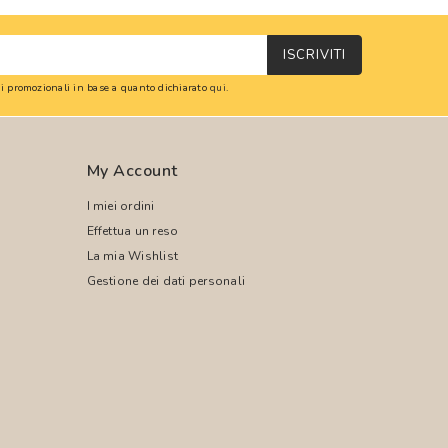
ISCRIVITI
oni promozionali in base a quanto dichiarato
qui
.
My Account
I miei ordini
Effettua un reso
La mia Wishlist
Gestione dei dati personali