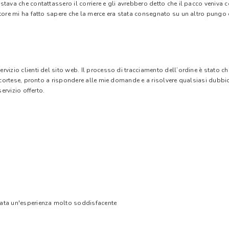
stava che contattassero il corriere e gli avrebbero detto che il pacco veniva
tore mi ha fatto sapere che la merce era stata consegnato su un altro pungo di
vizio clienti del sito web. Il processo di tracciamento dell’ordine è stato c
e cortese, pronto a rispondere alle mie domande e a risolvere qualsiasi dubbi
ervizio offerto.
tata un'esperienza molto soddisfacente