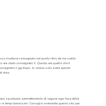
pacco risultava consegnato nel punto ritiro da me scelto
o era stato consegnato lì. Questo era quello che il
 consegnato il gg dopo. Io volevo solo avere questa
 ritiro.
hiaro e puntuale, permettendomi di seguire ogni fase della
o in tempi brevissimi. Consiglio vivamente questo sito per