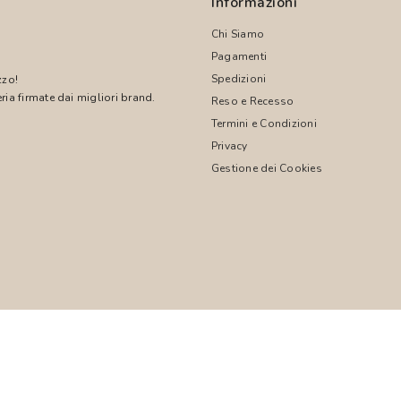
Informazioni
Chi Siamo
Pagamenti
Spedizioni
zzo!
ria firmate dai migliori brand.
Reso e Recesso
Termini e Condizioni
!
Privacy
Gestione dei Cookies
© 2026 PASCALI S.R.L. - P.I. 04850000755