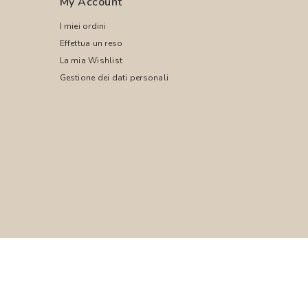
My Account
I miei ordini
Effettua un reso
La mia Wishlist
Gestione dei dati personali