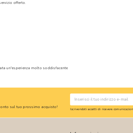
ervizio offerto.
tata un'esperienza molto soddisfacente
 sconto sul tuo prossimo acquisto!
Iscrivendoti accetti di ricevere comunicazi