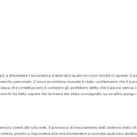
 pò a desiderare l'assistenza cliente alla quale mi sono rivolta in quanto il 
evisto personale. L'unica assistenza ricevuta è stato confermarmi che il pacc
stava che contattassero il corriere e gli avrebbero detto che il pacco veniva
tore mi ha fatto sapere che la merce era stata consegnato su un altro pungo di
vizio clienti del sito web. Il processo di tracciamento dell’ordine è stato c
e cortese, pronto a rispondere alle mie domande e a risolvere qualsiasi dubbi