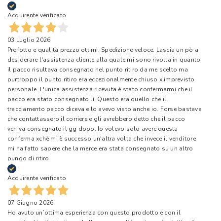
Acquirente verificato
03 Luglio 2026
Profotto e qualità prezzo ottimi. Spedizione veloce. Lascia un pò a
desiderare l'assistenza cliente alla quale mi sono rivolta in quanto
il pacco risultava consegnato nel punto ritiro da me scelto ma
purtroppo il punto ritiro era eccezionalmente chiuso x imprevisto
personale. L'unica assistenza ricevuta è stato confermarmi che il
pacco era stato consegnato lì. Questo era quello che il
tracciamento pacco diceva e lo avevo visto anche io. Forse bastava
che contattassero il corriere e gli avrebbero detto che il pacco
veniva consegnato il gg dopo. Io volevo solo avere questa
conferma xchè mi è successo un'altra volta che invece il venditore
mi ha fatto sapere che la merce era stata consegnato su un altro
pungo di ritiro.
Acquirente verificato
07 Giugno 2026
Ho avuto un’ottima esperienza con questo prodotto e con il