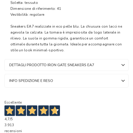
Soletta: tessuto
Dimensione di riferimento: 41
Vestibilità: regolare
Sneakers EA7 realizzate in eco pelle blu. La chiusura con lacci ne
agevola la calzata. La tomaia è impreziosita da logo laterale in
rilievo. La suola in gomma rigida, garantisce un comfort
ottimale durante tutta la giornata. Ideale per accompagnare con
stile un look minimal-sportivo.
DETTAGLI PRODOTTO IRON GATE SNEAKERS EA7
INFO SPEDIZIONE E RESO
Eccellente
4,7
/5
3.913
recensioni