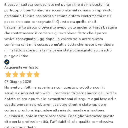
il pacco risultava consegnato nel punto ritiro da me scelto ma
purtroppo il punto ritiro era eccezionalmente chiuso x imprevisto
personale. L'unica assistenza ricevuta è stato confermarmi che il
pacco era stato consegnato lì. Questo era quello che il
tracciamento pacco diceva e lo avevo visto anche io. Forse bastava
che contattassero il corriere e gli avrebbero detto che il pacco
veniva consegnato il gg dopo. Io volevo solo avere questa
conferma xchè mi è successo un'altra volta che invece il venditore
mi ha fatto sapere che la merce era stata consegnato su un altro
pungo di ritiro.
Acquirente verificato
07 Giugno 2026
Ho avuto un’ottima esperienza con questo prodotto e con il
servizio clienti del sito web. Il processo di tracciamento dell’ordine
è stato chiaro e puntuale, permettendomi di seguire ogni fase della
spedizione senza problemi. Il servizio clienti è stato rapido e
cortese, pronto a rispondere alle mie domande e a risolvere
qualsiasi dubbio in tempi brevissimi. Consiglio vivamente questo
sito per la professionalità, l’affidabilità e la qualità complessiva
del servizio offerto.