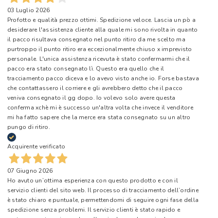
03 Luglio 2026
Profotto e qualità prezzo ottimi. Spedizione veloce. Lascia un pò a
desiderare l'assistenza cliente alla quale mi sono rivolta in quanto
il pacco risultava consegnato nel punto ritiro da me scelto ma
purtroppo il punto ritiro era eccezionalmente chiuso x imprevisto
personale. L'unica assistenza ricevuta è stato confermarmi che il
pacco era stato consegnato lì. Questo era quello che il
tracciamento pacco diceva e lo avevo visto anche io. Forse bastava
che contattassero il corriere e gli avrebbero detto che il pacco
veniva consegnato il gg dopo. Io volevo solo avere questa
conferma xchè mi è successo un'altra volta che invece il venditore
mi ha fatto sapere che la merce era stata consegnato su un altro
pungo di ritiro.
Acquirente verificato
07 Giugno 2026
Ho avuto un’ottima esperienza con questo prodotto e con il
servizio clienti del sito web. Il processo di tracciamento dell’ordine
è stato chiaro e puntuale, permettendomi di seguire ogni fase della
spedizione senza problemi. Il servizio clienti è stato rapido e