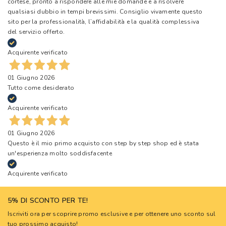
cortese, pronto a rispondere alle mie domande e a risolvere
qualsiasi dubbio in tempi brevissimi. Consiglio vivamente questo
sito per la professionalità, l’affidabilità e la qualità complessiva
del servizio offerto.
Acquirente verificato
01 Giugno 2026
Tutto come desiderato
Acquirente verificato
01 Giugno 2026
Questo è il mio primo acquisto con step by step shop ed è stata
un'esperienza molto soddisfacente
Acquirente verificato
5% DI SCONTO PER TE!
Iscriviti ora per scoprire promo esclusive e per ottenere uno sconto sul
tuo prossimo acquisto!