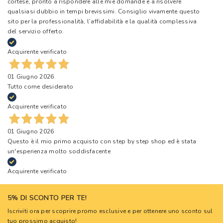
cortese, pronto a rispondere alle mie domande e a risolvere
qualsiasi dubbio in tempi brevissimi. Consiglio vivamente questo
sito per la professionalità, l’affidabilità e la qualità complessiva
del servizio offerto.
Acquirente verificato
01 Giugno 2026
Tutto come desiderato
Acquirente verificato
01 Giugno 2026
Questo è il mio primo acquisto con step by step shop ed è stata
un'esperienza molto soddisfacente
Acquirente verificato
5% DI SCONTO PER TE!
Iscriviti ora per scoprire promo esclusive e per ottenere uno sconto sul
tuo prossimo acquisto!