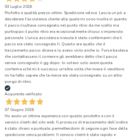
03 Luglio 2026
Profotto e qualità prezzo ottimi. Spedizione veloce. Lascia un pò a
desiderare l'assistenza cliente alla quale mi sono rivolta in quanto
il pacco risultava consegnato nel punto ritiro da me scelto ma
purtroppo il punto ritiro era eccezionalmente chiuso x imprevisto
personale. L'unica assistenza ricevuta è stato confermarmi che il
pacco era stato consegnato lì. Questo era quello che il
tracciamento pacco diceva e lo avevo visto anche io. Forse bastava
che contattassero il corriere e gli avrebbero detto che il pacco
veniva consegnato il gg dopo. Io volevo solo avere questa
conferma xchè mi è successo un'altra volta che invece il venditore
mi ha fatto sapere che la merce era stata consegnato su un altro
pungo di ritiro.
Acquirente verificato
07 Giugno 2026
Ho avuto un’ottima esperienza con questo prodotto e con il
servizio clienti del sito web. Il processo di tracciamento dell’ordine
è stato chiaro e puntuale, permettendomi di seguire ogni fase della
spedizione senza problemi. Il servizio clienti è stato rapido e