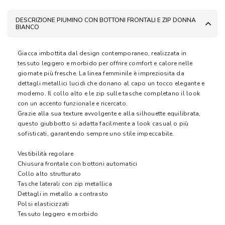
DESCRIZIONE PIUMINO CON BOTTONI FRONTALI E ZIP DONNA
BIANCO
Giacca imbottita dal design contemporaneo, realizzata in
tessuto leggero e morbido per offrire comfort e calore nelle
giornate più fresche. La linea femminile è impreziosita da
dettagli metallici lucidi che donano al capo un tocco elegante e
moderno. Il collo alto e le zip sulle tasche completano il look
con un accento funzionale e ricercato.
Grazie alla sua texture avvolgente e alla silhouette equilibrata,
questo giubbotto si adatta facilmente a look casual o più
sofisticati, garantendo sempre uno stile impeccabile.
Vestibilità regolare
Chiusura frontale con bottoni automatici
Collo alto strutturato
Tasche laterali con zip metallica
Dettagli in metallo a contrasto
Polsi elasticizzati
Tessuto leggero e morbido