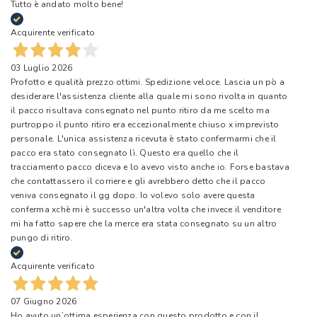
Tutto è andato molto bene!
Acquirente verificato
03 Luglio 2026
Profotto e qualità prezzo ottimi. Spedizione veloce. Lascia un pò a
desiderare l'assistenza cliente alla quale mi sono rivolta in quanto
il pacco risultava consegnato nel punto ritiro da me scelto ma
purtroppo il punto ritiro era eccezionalmente chiuso x imprevisto
personale. L'unica assistenza ricevuta è stato confermarmi che il
pacco era stato consegnato lì. Questo era quello che il
tracciamento pacco diceva e lo avevo visto anche io. Forse bastava
che contattassero il corriere e gli avrebbero detto che il pacco
veniva consegnato il gg dopo. Io volevo solo avere questa
conferma xchè mi è successo un'altra volta che invece il venditore
mi ha fatto sapere che la merce era stata consegnato su un altro
pungo di ritiro.
Acquirente verificato
07 Giugno 2026
Ho avuto un’ottima esperienza con questo prodotto e con il