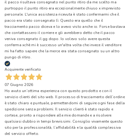
il pacco risultava consegnato nel punto ritiro da me scelto ma
purtroppo il punto ritiro era eccezionalmente chiuso x imprevisto
personale. L'unica assistenza ricevuta è stato confermarmi che il
pacco era stato consegnato lì. Questo era quello che il
tracciamento pacco diceva e lo avevo visto anche io. Forse bastava
che contattassero il corriere e gli avrebbero detto che il pacco
veniva consegnato il gg dopo. Io volevo solo avere questa
conferma xchè mi è successo un'altra volta che invece il venditore
mi ha fatto sapere che la merce era stata consegnato su un altro
pungo di ritiro.
Acquirente verificato
07 Giugno 2026
Ho avuto un’ottima esperienza con questo prodotto e con il
servizio clienti del sito web. Il processo di tracciamento dell’ordine
è stato chiaro e puntuale, permettendomi di seguire ogni fase della
spedizione senza problemi. Il servizio clienti è stato rapido e
cortese, pronto a rispondere alle mie domande e a risolvere
qualsiasi dubbio in tempi brevissimi. Consiglio vivamente questo
sito per la professionalità, l’affidabilità e la qualità complessiva
del servizio offerto.