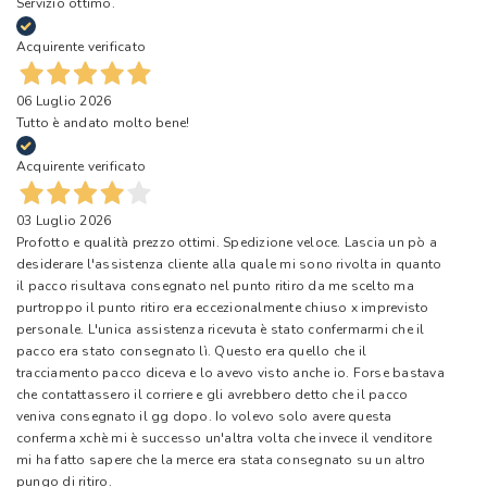
Servizio ottimo.
Acquirente verificato
06 Luglio 2026
Tutto è andato molto bene!
Acquirente verificato
03 Luglio 2026
Profotto e qualità prezzo ottimi. Spedizione veloce. Lascia un pò a
desiderare l'assistenza cliente alla quale mi sono rivolta in quanto
il pacco risultava consegnato nel punto ritiro da me scelto ma
purtroppo il punto ritiro era eccezionalmente chiuso x imprevisto
personale. L'unica assistenza ricevuta è stato confermarmi che il
pacco era stato consegnato lì. Questo era quello che il
tracciamento pacco diceva e lo avevo visto anche io. Forse bastava
che contattassero il corriere e gli avrebbero detto che il pacco
veniva consegnato il gg dopo. Io volevo solo avere questa
conferma xchè mi è successo un'altra volta che invece il venditore
mi ha fatto sapere che la merce era stata consegnato su un altro
pungo di ritiro.