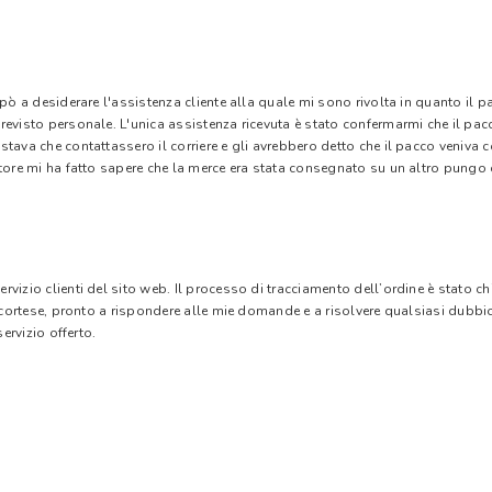
 pò a desiderare l'assistenza cliente alla quale mi sono rivolta in quanto il 
evisto personale. L'unica assistenza ricevuta è stato confermarmi che il pacc
stava che contattassero il corriere e gli avrebbero detto che il pacco veniva
tore mi ha fatto sapere che la merce era stata consegnato su un altro pungo di
vizio clienti del sito web. Il processo di tracciamento dell’ordine è stato c
e cortese, pronto a rispondere alle mie domande e a risolvere qualsiasi dubbi
ervizio offerto.