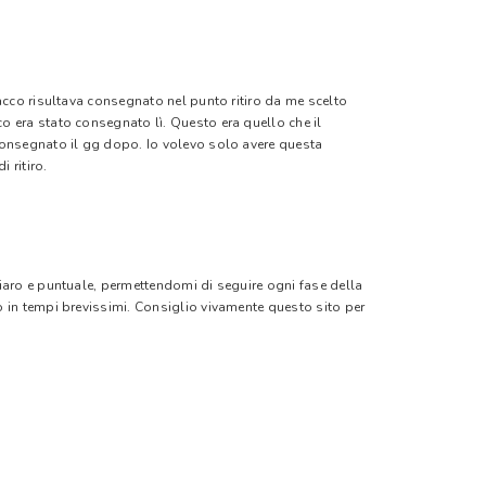
pacco risultava consegnato nel punto ritiro da me scelto
o era stato consegnato lì. Questo era quello che il
 consegnato il gg dopo. Io volevo solo avere questa
 ritiro.
hiaro e puntuale, permettendomi di seguire ogni fase della
o in tempi brevissimi. Consiglio vivamente questo sito per