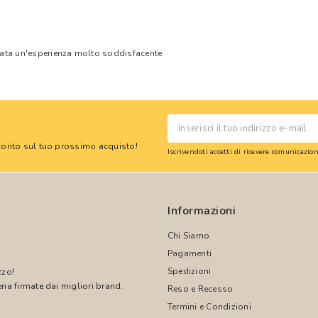
tata un'esperienza molto soddisfacente
 sconto sul tuo prossimo acquisto!
Iscrivendoti accetti di ricevere comunicazi
Informazioni
Chi Siamo
Pagamenti
Spedizioni
zzo!
ria firmate dai migliori brand.
Reso e Recesso
Termini e Condizioni
!