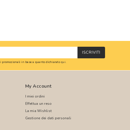
ISCRIVITI
oni promozionali in base a quanto dichiarato
qui
.
My Account
I miei ordini
Effettua un reso
La mia Wishlist
Gestione dei dati personali