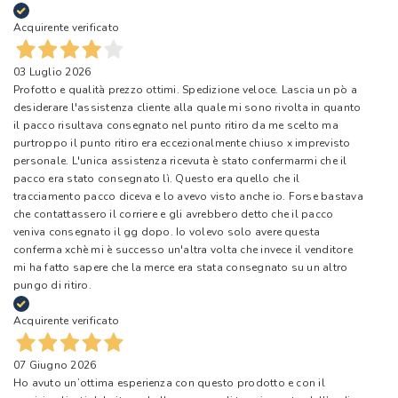
Acquirente verificato
03 Luglio 2026
Profotto e qualità prezzo ottimi. Spedizione veloce. Lascia un pò a
desiderare l'assistenza cliente alla quale mi sono rivolta in quanto
il pacco risultava consegnato nel punto ritiro da me scelto ma
purtroppo il punto ritiro era eccezionalmente chiuso x imprevisto
personale. L'unica assistenza ricevuta è stato confermarmi che il
pacco era stato consegnato lì. Questo era quello che il
tracciamento pacco diceva e lo avevo visto anche io. Forse bastava
che contattassero il corriere e gli avrebbero detto che il pacco
veniva consegnato il gg dopo. Io volevo solo avere questa
conferma xchè mi è successo un'altra volta che invece il venditore
mi ha fatto sapere che la merce era stata consegnato su un altro
pungo di ritiro.
Acquirente verificato
07 Giugno 2026
Ho avuto un’ottima esperienza con questo prodotto e con il