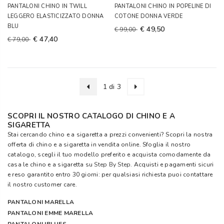
PANTALONI CHINO IN TWILL
PANTALONI CHINO IN POPELINE DI
LEGGERO ELASTICIZZATO DONNA
COTONE DONNA VERDE
BLU
€ 49,50
€ 99,00
€ 47,40
€ 79,00
1 di 3
SCOPRI IL NOSTRO CATALOGO DI CHINO E A
SIGARETTA
Stai cercando chino e a sigaretta a prezzi convenienti? Scopri la nostra
offerta di chino e a sigaretta in vendita online. Sfoglia il nostro
catalogo, scegli il tuo modello preferito e acquista comodamente da
casa le chino e a sigaretta su
Step By Step
. Acquisti e pagamenti sicuri
e reso garantito entro 30 giorni: per qualsiasi richiesta puoi contattare
il nostro customer care.
PANTALONI MARELLA
PANTALONI EMME MARELLA