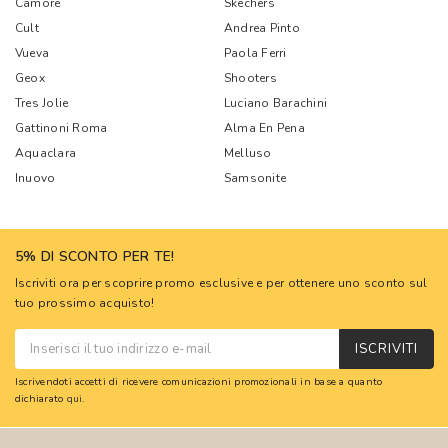
Camore
Skechers
Cult
Andrea Pinto
Vueva
Paola Ferri
Geox
Shooters
Tres Jolie
Luciano Barachini
Gattinoni Roma
Alma En Pena
Aquaclara
Melluso
Inuovo
Samsonite
5% DI SCONTO PER TE!
Iscriviti ora per scoprire promo esclusive e per ottenere uno sconto sul
tuo prossimo acquisto!
ISCRIVITI
Iscrivendoti accetti di ricevere comunicazioni promozionali in base a quanto
dichiarato
qui
.