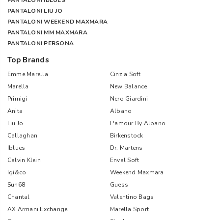
PANTALONI IBLUES
PANTALONI LIU JO
PANTALONI WEEKEND MAXMARA
PANTALONI MM MAXMARA
PANTALONI PERSONA
Top Brands
Emme Marella
Cinzia Soft
Marella
New Balance
Primigi
Nero Giardini
Anita
Albano
Liu Jo
L'amour By Albano
Callaghan
Birkenstock
Iblues
Dr. Martens
Calvin Klein
Enval Soft
Igi&co
Weekend Maxmara
Sun68
Guess
Chantal
Valentino Bags
AX Armani Exchange
Marella Sport