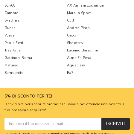
Sun68
AX Armani Exchange
Camore
Marella Sport
Skechers
Cult
Guess
Andrea Pinto
Vueva
Geox
Paola Ferri
Shooters
Tres Jolie
Luciano Barachini
Gattinoni Roma
Alma En Pena
Melluso
Aquaclara
Samsonite
Ea7
5% DI SCONTO PER TE!
Iscriviti ora per scoprire promo esclusive e per ottenere uno sconto sul
tuo prossimo acquisto!
ISCRIVITI
Iscrivendoti accetti di ricevere comunicazioni promozionali in base a quanto