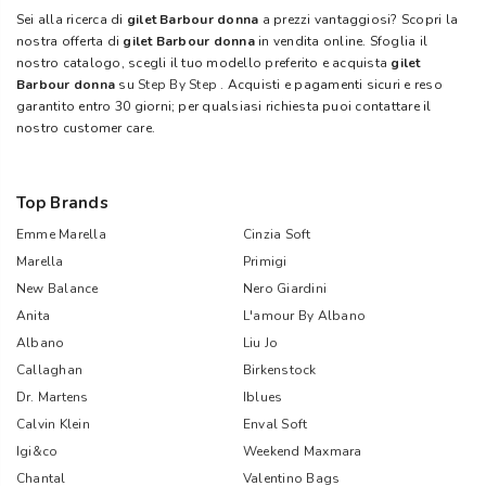
Sei alla ricerca di
gilet Barbour donna
a prezzi vantaggiosi? Scopri la
nostra offerta di
gilet Barbour donna
in vendita online. Sfoglia il
nostro catalogo, scegli il tuo modello preferito e acquista
gilet
Barbour donna
su
Step By Step
. Acquisti e pagamenti sicuri e reso
garantito entro 30 giorni; per qualsiasi richiesta puoi contattare il
nostro customer care.
Top Brands
Emme Marella
Cinzia Soft
Marella
Primigi
New Balance
Nero Giardini
Anita
L'amour By Albano
Albano
Liu Jo
Callaghan
Birkenstock
Dr. Martens
Iblues
Calvin Klein
Enval Soft
Igi&co
Weekend Maxmara
Chantal
Valentino Bags