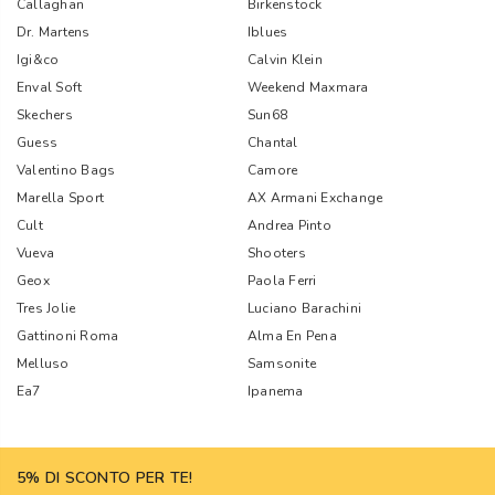
Callaghan
Birkenstock
Dr. Martens
Iblues
Igi&co
Calvin Klein
Enval Soft
Weekend Maxmara
Skechers
Sun68
Guess
Chantal
Valentino Bags
Camore
Marella Sport
AX Armani Exchange
Cult
Andrea Pinto
Vueva
Shooters
Geox
Paola Ferri
Tres Jolie
Luciano Barachini
Gattinoni Roma
Alma En Pena
Melluso
Samsonite
Ea7
Ipanema
5% DI SCONTO PER TE!