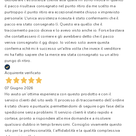
desiderare l'assistenza cliente alla quale mi sono rivolta in quanto
il pacco risultava consegnato nel punto ritiro da me scelto ma
purtroppo il punto ritiro era eccezionalmente chiuso x imprevisto
personale. L'unica assistenza ricevuta è stato confermarmi che il
pacco era stato consegnato lì. Questo era quello che il
tracciamento pacco diceva e lo avevo visto anche io. Forse bastava
che contattassero il corriere e gli avrebbero detto che il pacco
veniva consegnato il gg dopo. Io volevo solo avere questa
conferma xchè mi è successo un'altra volta che invece il venditore
mi ha fatto sapere che la merce era stata consegnato su un altro
pungo di ritiro.
Acquirente verificato
07 Giugno 2026
Ho avuto un’ottima esperienza con questo prodotto e con il
servizio clienti del sito web. Il processo di tracciamento dell’ordine
è stato chiaro e puntuale, permettendomi di seguire ogni fase della
spedizione senza problemi. Il servizio clienti è stato rapido e
cortese, pronto a rispondere alle mie domande e a risolvere
qualsiasi dubbio in tempi brevissimi. Consiglio vivamente questo
sito per la professionalità, l’affidabilità e la qualità complessiva