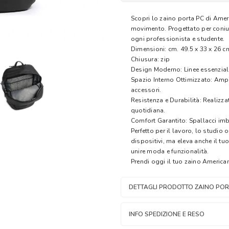
Scopri lo zaino porta PC di Ameri
movimento. Progettato per coniuga
ogni professionista e studente.
Dimensioni: cm. 49.5 x 33 x 26 c
Chiusura: zip
Design Moderno: Linee essenziali
Spazio Interno Ottimizzato: Amp
accessori.
Resistenza e Durabilità: Realizzat
quotidiana.
Comfort Garantito: Spallacci imb
Perfetto per il lavoro, lo studio 
dispositivi, ma eleva anche il tuo
unire moda e funzionalità.
Prendi oggi il tuo zaino American 
DETTAGLI PRODOTTO ZAINO POR
INFO SPEDIZIONE E RESO