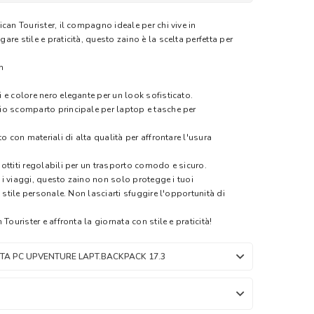
can Tourister, il compagno ideale per chi vive in
re stile e praticità, questo zaino è la scelta perfetta per
m
 e colore nero elegante per un look sofisticato.
io scomparto principale per laptop e tasche per
o con materiali di alta qualità per affrontare l'usura
ottiti regolabili per un trasporto comodo e sicuro.
o i viaggi, questo zaino non solo protegge i tuoi
 stile personale. Non lasciarti sfuggire l'opportunità di
Tourister e affronta la giornata con stile e praticità!
TA PC UPVENTURE LAPT.BACKPACK 17.3