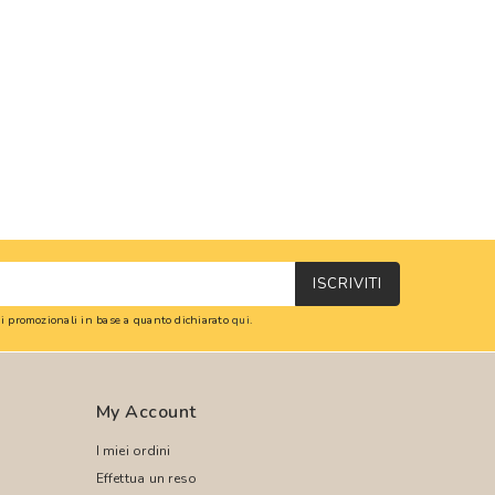
ISCRIVITI
oni promozionali in base a quanto dichiarato
qui
.
My Account
I miei ordini
Effettua un reso