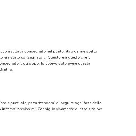
pacco risultava consegnato nel punto ritiro da me scelto
o era stato consegnato lì. Questo era quello che il
 consegnato il gg dopo. Io volevo solo avere questa
 ritiro.
hiaro e puntuale, permettendomi di seguire ogni fase della
o in tempi brevissimi. Consiglio vivamente questo sito per