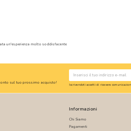
tata un'esperienza molto soddisfacente
 sconto sul tuo prossimo acquisto!
Iscrivendoti accetti di ricevere comunicazi
Informazioni
Chi Siamo
Pagamenti