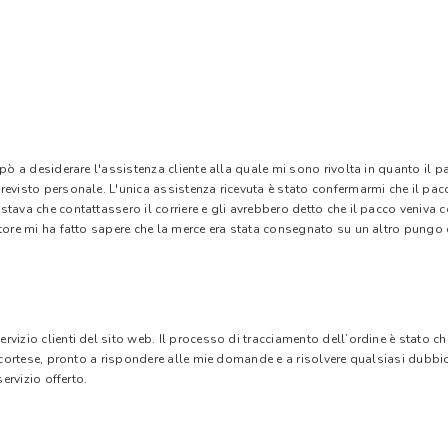
 pò a desiderare l'assistenza cliente alla quale mi sono rivolta in quanto il 
evisto personale. L'unica assistenza ricevuta è stato confermarmi che il pacc
stava che contattassero il corriere e gli avrebbero detto che il pacco veniva
tore mi ha fatto sapere che la merce era stata consegnato su un altro pungo di
vizio clienti del sito web. Il processo di tracciamento dell’ordine è stato c
e cortese, pronto a rispondere alle mie domande e a risolvere qualsiasi dubbi
ervizio offerto.